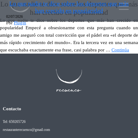
Lo que nadie te dice sobre los deportes que más
Lo que nadie te dice sobre los deportes que más
han crecido en popularidad
han crecido en popularidad
02/07/2026
Lo que nadie te dice sobre los deportes que más han crecido en
Por
Plugin
popularidad Empecé a obsesionarme con esta pregunta cuando un
amigo me aseguró con total convicción que el pádel era «el deporte de
más rápido crecimiento del mundo». Era la tercera vez en una semana
que escuchaba exactamente esa frase, casi palabra por …
Continúa
Contacto
Tel: 659205726
restauranterecuenco@gmail.com